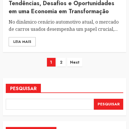
Tendências, Desafios e Oportunidades
em uma Economia em Transformação
No dinâmico cenário automotivo atual, o mercado
de carros usados desempenha um papel crucial,...
LEIA MAIS
Navegação
1
2
Next
por
posts
PESQUISAR
PESQUISAR