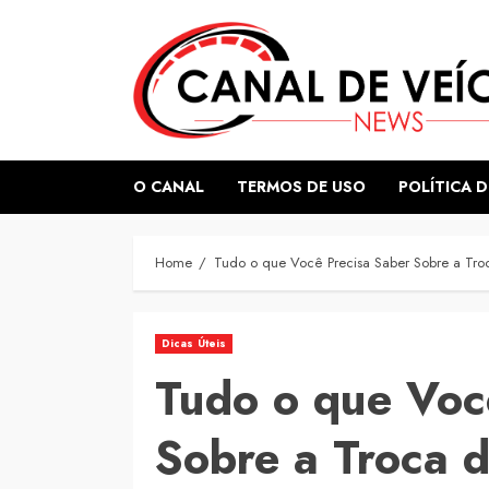
Skip
to
content
O CANAL
TERMOS DE USO
POLÍTICA D
Home
Tudo o que Você Precisa Saber Sobre a Tr
Dicas Úteis
Tudo o que Voc
Sobre a Troca 