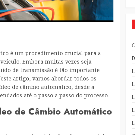
C
tico é um procedimento crucial para a
D
veículo. Embora muitas vezes seja
luido de transmissão é tão importante
L
Neste artigo, vamos abordar todos os
L
óleo de câmbio automático, desde a
endados até o passo a passo do processo.
L
Óleo de Câmbio Automático
L
L