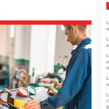
L
a
L
a
L
o
t
L
o
L
C
D