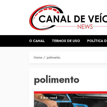
Skip
to
content
O CANAL
TERMOS DE USO
POLÍTICA D
Home
polimento
polimento
3 min read