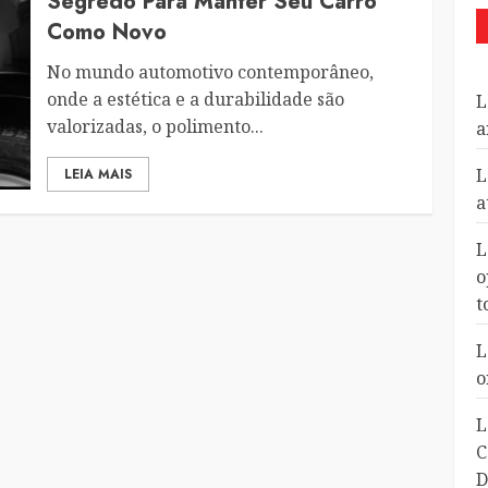
Segredo Para Manter Seu Carro
Como Novo
No mundo automotivo contemporâneo,
onde a estética e a durabilidade são
L
valorizadas, o polimento...
a
L
LEIA MAIS
a
L
o
t
L
o
L
C
D